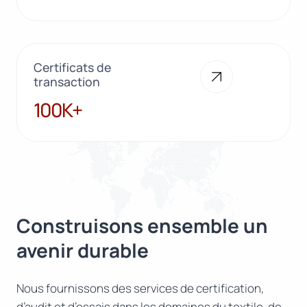
Certificats de
transaction
100K+
100K+
Construisons ensemble un
avenir durable
Nous fournissons des services de certification,
d’audit et d’essais dans les domaines du textile, de