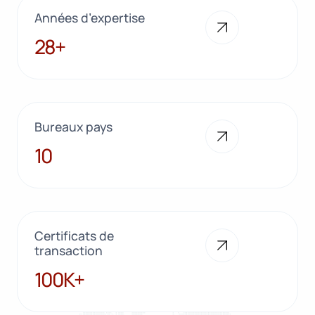
Années d’expertise
28+
28+
Bureaux pays
10
10
Certificats de
transaction
100K+
100K+