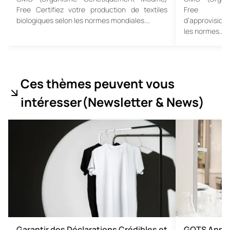
Free Certifiez votre production de textiles
Free Cer
biologiques selon les normes mondiales.…
d’approvisio
les normes…
Ces thèmes peuvent vous
intéresser
(Newsletter & News
)
Garantir des Déclarations Crédibles et
GOTS Annonc