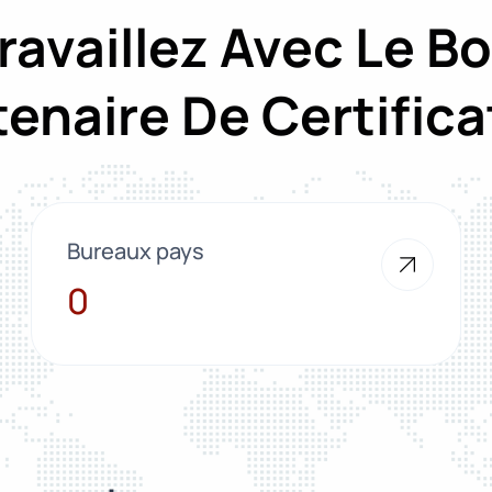
ravaillez Avec Le B
tenaire De Certifica
Bureaux pays
10
0