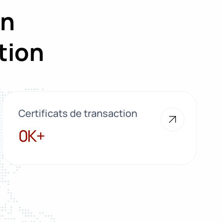
on
tion
Certificats de transaction
100K+
0K+