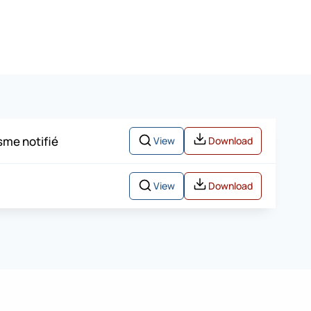
isme notifié
View
Download
View
Download