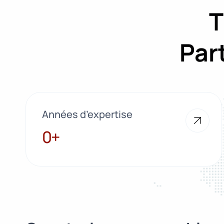
T
Par
Années d’expertise
28+
0+