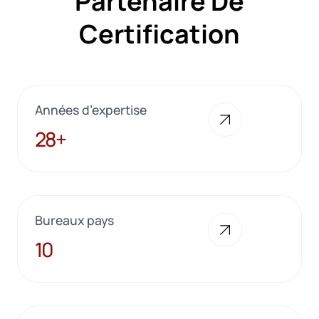
Partenaire De
Certification
Années d’expertise
28+
28+
Bureaux pays
10
10