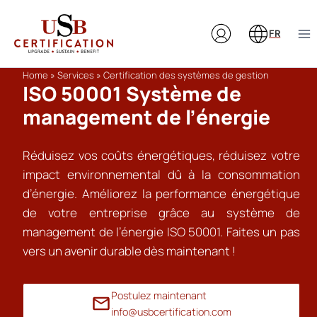
Aller
au
FR
contenu
Home
»
Services
»
Certification des systèmes de gestion
ISO 50001 Système de
management de l’énergie
Réduisez vos coûts énergétiques, réduisez votre
impact environnemental dû à la consommation
d’énergie. Améliorez la performance énergétique
de votre entreprise grâce au système de
management de l’énergie ISO 50001. Faites un pas
vers un avenir durable dès maintenant !
Postulez maintenant
info@usbcertification.com