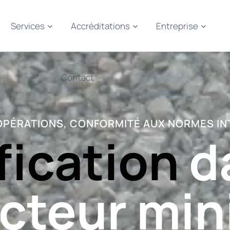
Services
Accréditations
Entreprise
Contact
OPÉRATIONS, CONFORMITÉ AUX NORMES I
fication
d
cteur min