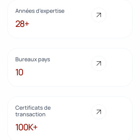
Années d’expertise
28+
28+
Bureaux pays
10
10
Certificats de
transaction
100K+
100K+