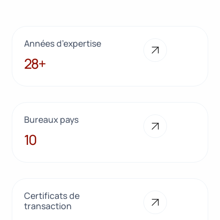
Années d’expertise
28+
28+
Bureaux pays
10
10
Certificats de
transaction