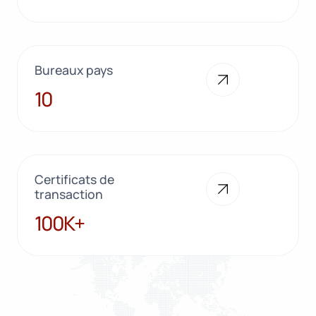
Bureaux pays
10
10
Certificats de
transaction
100K+
100K+