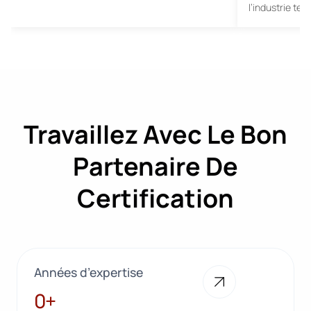
l’industrie tex
Travaillez Avec Le Bon
Partenaire De
Certification
Années d’expertise
28+
0+