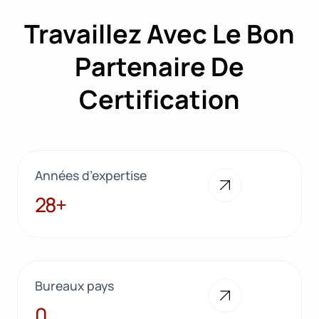
Travaillez Avec Le Bon
Partenaire De
Certification
Années d’expertise
28+
28+
Bureaux pays
10
0