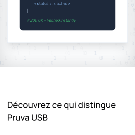
« status »
:
« active »
}
// 200 OK – Verified instantly
Découvrez ce qui distingue
Pruva USB