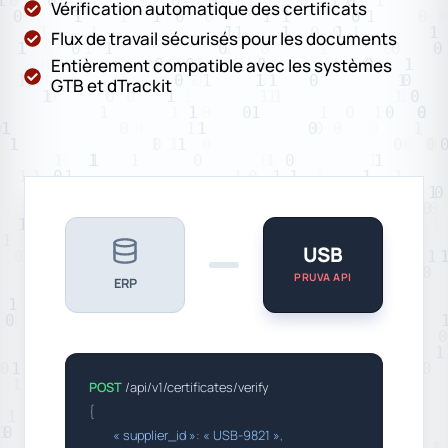
Vérification automatique des certificats
Flux de travail sécurisés pour les documents
Entièrement compatible avec les systèmes
GTB et dTrackit
USB
PRUVA API
ERP
POST
/api/v1/certificates/verify
{
« supplier_id »
:
« USB-9821 »
,