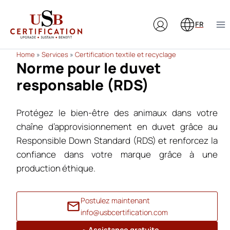
Aller
au
FR
contenu
Home
»
Services
»
Certification textile et recyclage
Norme pour le duvet
responsable (RDS)
Protégez le bien-être des animaux dans votre
chaîne d’approvisionnement en duvet grâce au
Responsible Down Standard (RDS) et renforcez la
confiance dans votre marque grâce à une
production éthique.
Postulez maintenant
info@usbcertification.com
Assistance gratuite