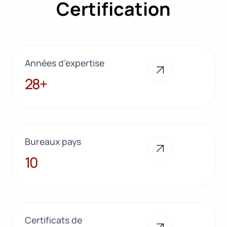
Certification
Années d’expertise
28+
28+
Bureaux pays
10
10
Certificats de