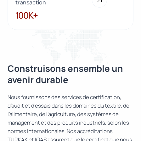
transaction
100K+
100K+
Construisons ensemble un
avenir durable
Nous fournissons des services de certification,
d’audit et d’essais dans les domaines du textile, de
l’alimentaire, de l’agriculture, des systèmes de
management et des produits industriels, selon les
normes internationales. Nos accréditations
TÜRKAK et IOAS assurent que le certificat que nous