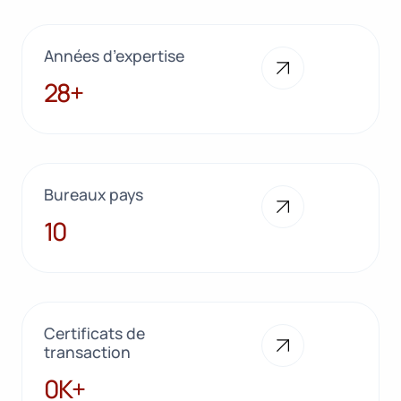
Années d’expertise
28+
28+
Bureaux pays
10
10
Certificats de
transaction
100K+
0K+