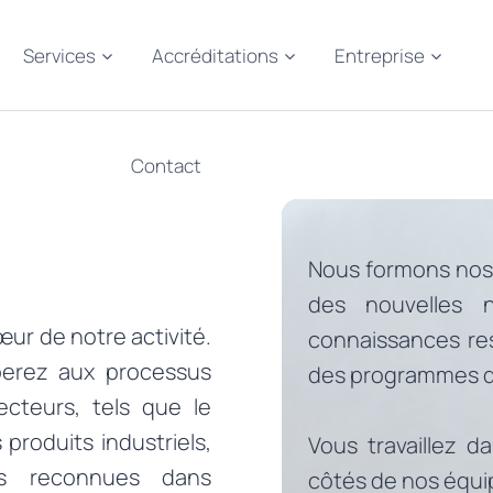
Services
Accréditations
Entreprise
Contact
Nous formons nos 
des nouvelles 
œur de notre activité.
connaissances res
iperez aux processus
des programmes de
ecteurs, tels que le
s produits industriels,
Vous travaillez d
ns reconnues dans
côtés de nos équi