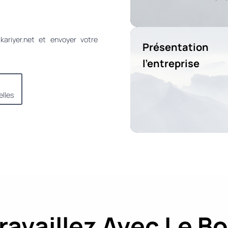
kariyer.net et envoyer votre
Présentati
l’entreprise
elles
ravaillez Avec Le B