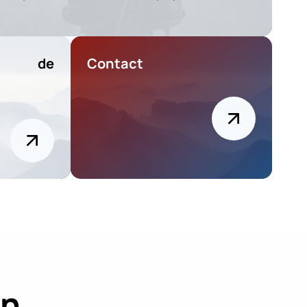
on de
Contact
on