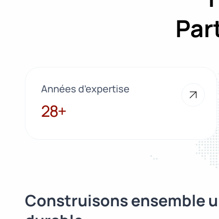
Par
Années d’expertise
28+
28+
Construisons ensemble u