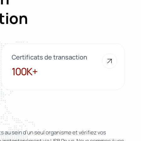
tion
Certificats de transaction
100K+
100K+
 au sein d’un seul organisme et vérifiez vos
on instantanément via USB Pruva. Nous sommes à vos