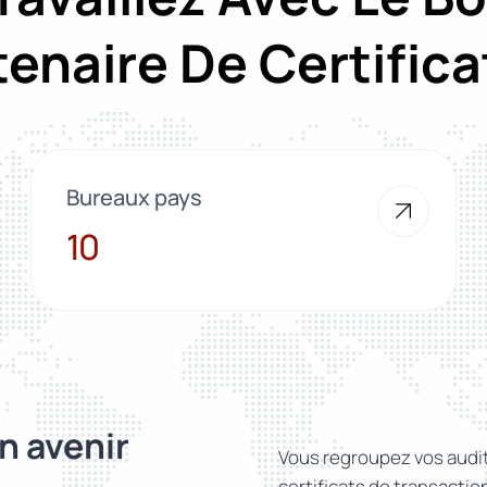
tenaire De Certifica
Bureaux pays
10
10
n avenir
Vous regroupez vos audits
certificats de transacti