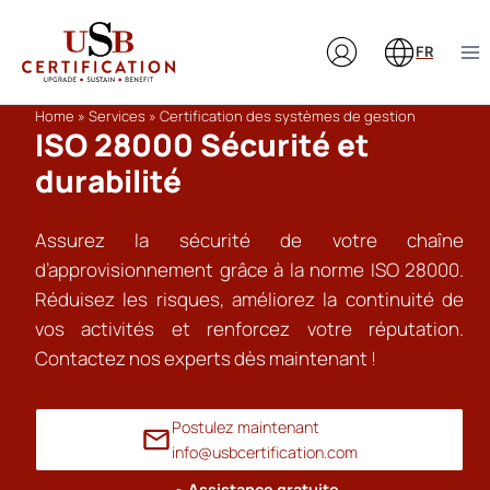
Aller
au
FR
contenu
Home
»
Services
»
Certification des systèmes de gestion
ISO 28000 Sécurité et
durabilité
Assurez la sécurité de votre chaîne
d’approvisionnement grâce à la norme ISO 28000.
Réduisez les risques, améliorez la continuité de
vos activités et renforcez votre réputation.
Contactez nos experts dès maintenant !
Postulez maintenant
info@usbcertification.com
Assistance gratuite