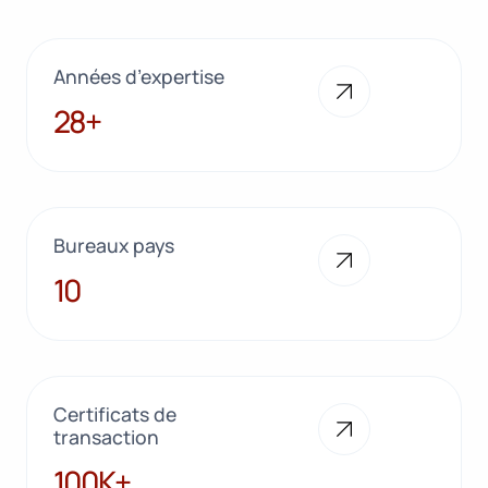
Années d’expertise
28+
28+
Bureaux pays
10
10
Certificats de
transaction
100K+
100K+