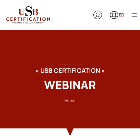
Aller
au
FR
contenu
« USB CERTIFICATION »
WEBINAR
Home