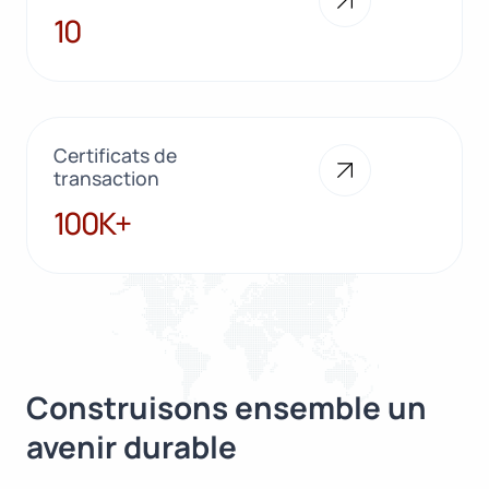
10
10
Certificats de
transaction
100K+
100K+
Construisons ensemble un
avenir durable