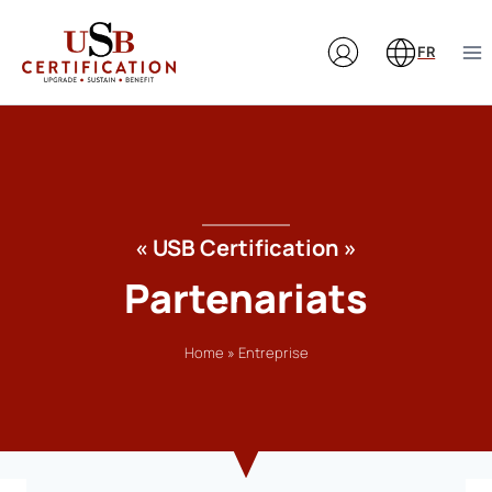
Aller
au
FR
contenu
« USB Certification »
Partenariats
Home
»
Entreprise