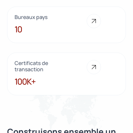
Bureaux pays
10
10
Certificats de
transaction
100K+
100K+
Construisons ensemble un