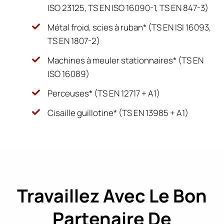
ISO 23125, TS EN ISO 16090-1, TS EN 847-3)
Métal froid, scies à ruban* (TS EN ISI 16093,
TS EN 1807-2)
Machines à meuler stationnaires* (TS EN
ISO 16089)
Perceuses* (TS EN 12717 + A1)
Cisaille guillotine* (TS EN 13985 + A1)
Travaillez Avec Le Bon
Partenaire De