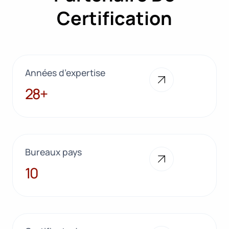
Certification
Années d’expertise
28+
28+
Bureaux pays
10
10