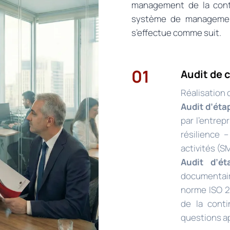
management de la conti
système de management 
s’effectue comme suit.
01
Audit de c
Réalisation d
Audit d’étap
par l’entrep
résilience
activités (S
Audit d’é
documentair
norme ISO 2
de la conti
questions a