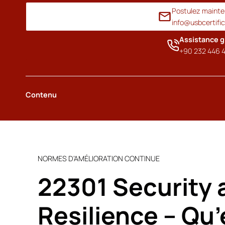
Postulez maint
info@usbcertifi
Assistance g
+90 232 446 4
Contenu
NORMES D’AMÉLIORATION CONTINUE
22301 Security 
Resilience – Qu