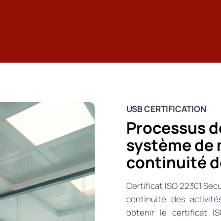
USB CERTIFICATION
Processus de
système de 
continuité d
Certificat ISO 22301 Séc
continuité des activi
obtenir le certificat 