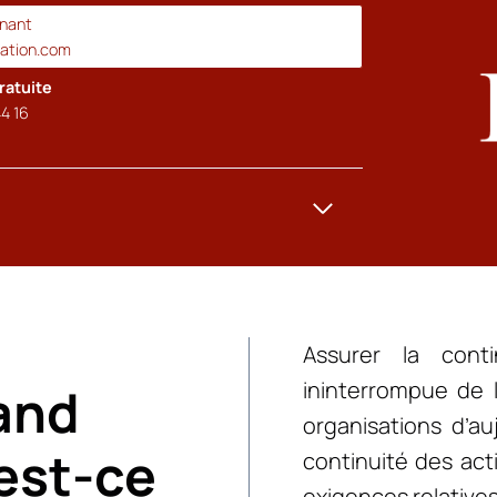
enant
cation.com
ratuite
4 16
Assurer la conti
ininterrompue de l
and
organisations d’a
’est-ce
continuité des acti
exigences relative