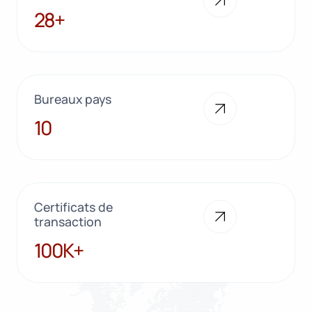
28+
28+
Bureaux pays
10
10
Certificats de
transaction
100K+
100K+