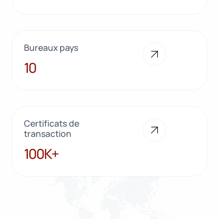
Bureaux pays
10
10
Certificats de
transaction
100K+
100K+