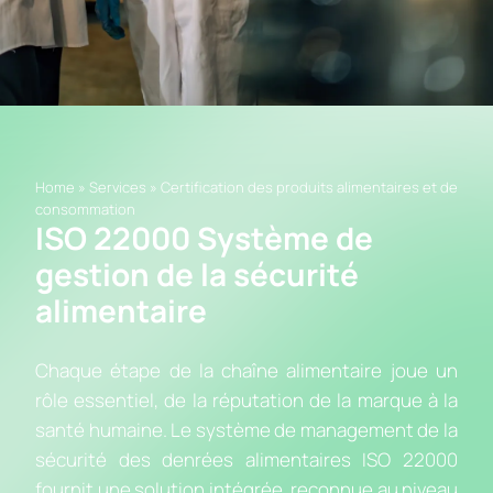
Home
»
Services
»
Certification des produits alimentaires et de
consommation
ISO 22000 Système de
gestion de la sécurité
alimentaire
Chaque étape de la chaîne alimentaire joue un
rôle essentiel, de la réputation de la marque à la
santé humaine. Le système de management de la
sécurité des denrées alimentaires ISO 22000
fournit une solution intégrée, reconnue au niveau