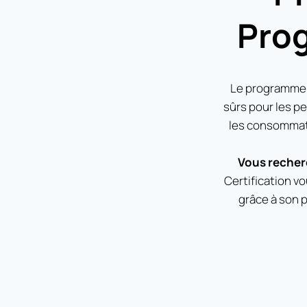
Prog
Le programme B
sûrs pour les pe
les consommate
Vous recherc
Certification v
grâce à son 