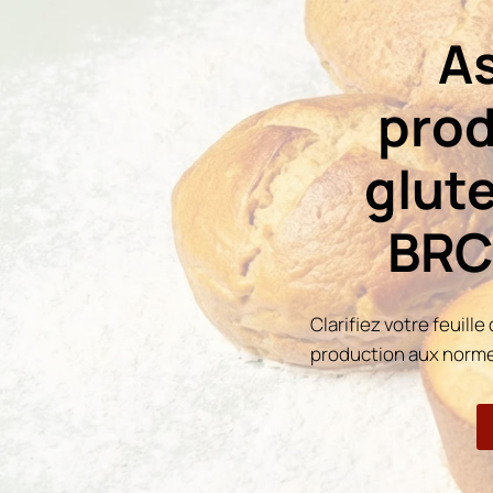
As
prod
glute
BRC
Clarifiez votre feuill
production aux norm