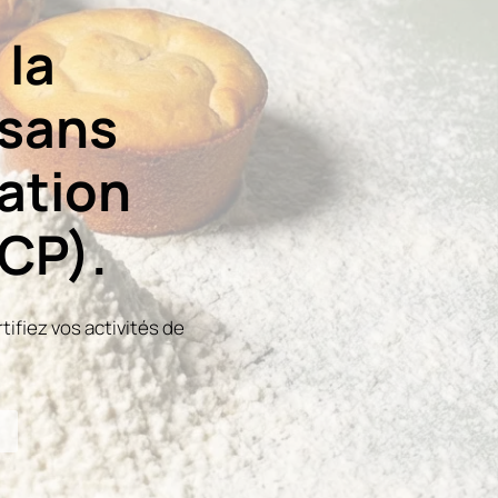
 la
 sans
cation
CP).
tifiez vos activités de