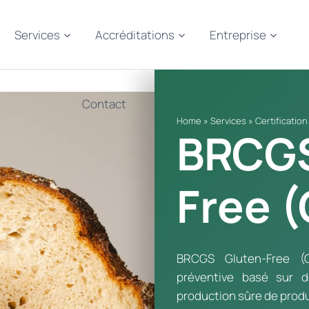
Services
Accréditations
Entreprise
Contact
Home
»
Services
»
Certificatio
BRCGS
Free 
BRCGS Gluten-Free (
préventive basé sur d
production sûre de produ