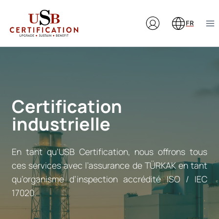
Aller
au
FR
contenu
Certification
industrielle
En tant qu’USB Certification, nous offrons tous
ces services avec l’assurance de TÜRKAK en tant
qu’organisme d’inspection accrédité ISO / IEC
17020.