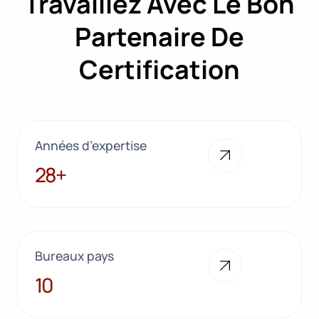
Travaillez Avec Le Bon
Partenaire De
Certification
Années d’expertise
28+
28+
Bureaux pays
10
10