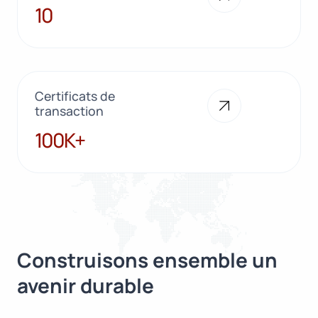
10
10
Certificats de
transaction
100K+
100K+
Construisons ensemble un
avenir durable