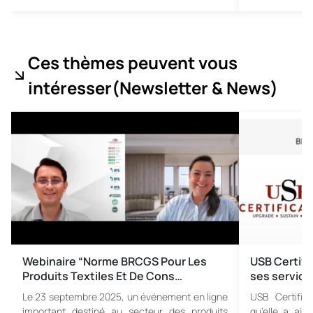
Ces thèmes peuvent vous
intéresser
(Newsletter & News
)
Webinaire “Norme BRCGS Pour Les
USB Certific
Produits Textiles Et De Cons…
ses service
Le 23 septembre 2025, un événement en ligne
USB Certific
important destiné au secteur des produits
qu’elle a aj