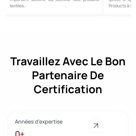
textiles…
Products à so
Travaillez Avec Le Bon
Partenaire De
Certification
Années d’expertise
28+
0+