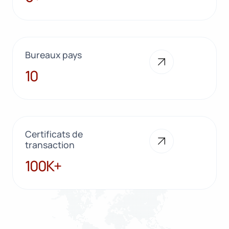
Bureaux pays
10
10
Certificats de
transaction
100K+
100K+