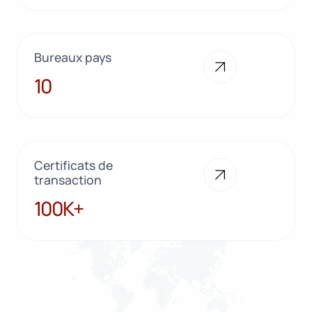
Bureaux pays
10
10
Certificats de
transaction
100K+
100K+