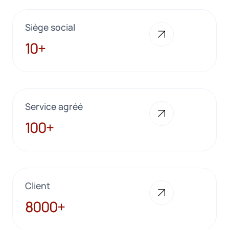
Siège social
10+
10+
Service agréé
100+
100+
Client
8000+
8000+