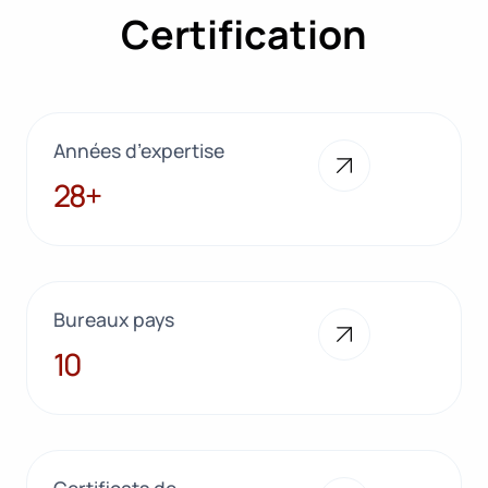
Certification
Années d’expertise
28+
28+
Bureaux pays
10
10