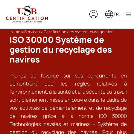
Aller
au
FR
contenu
Home
»
Services
»
Certification des systèmes de gestion
ISO 30000 Système de
gestion du recyclage des
navires
Prenez de l’avance sur vos concurrents en
démontrant que les règles relatives à
l’environnement, à la santé et à la sécurité au travail
sont pleinement mises en œuvre dans le cadre de
vos activités de démantèlement et de recyclage
de navires grâce à la norme ISO 30000
Technologies navales et marines – Système de
gestion du recyclage des navires. Pour plus