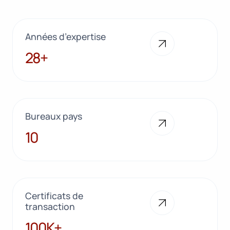
Années d’expertise
28+
28+
Bureaux pays
10
10
Certificats de
transaction
100K+
100K+