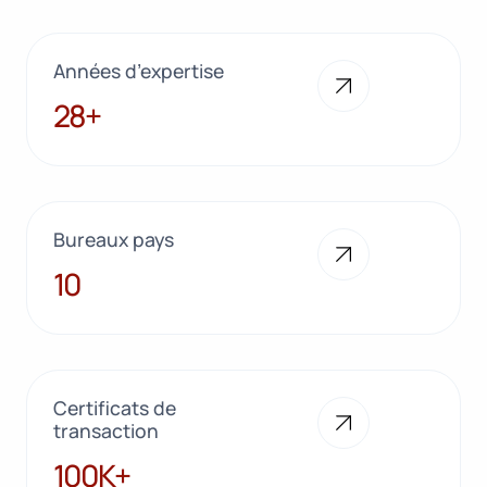
Années d’expertise
28+
28+
Bureaux pays
10
10
Certificats de
transaction
100K+
100K+