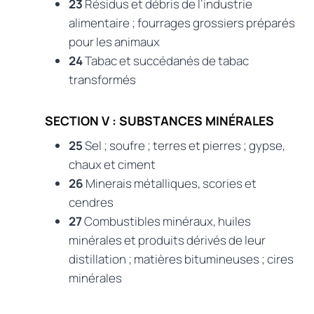
23
Résidus et débris de l’industrie
alimentaire ; fourrages grossiers préparés
pour les animaux
24
Tabac et succédanés de tabac
transformés
SECTION V : SUBSTANCES MINÉRALES
25
Sel ; soufre ; terres et pierres ; gypse,
chaux et ciment
26
Minerais métalliques, scories et
cendres
27
Combustibles minéraux, huiles
minérales et produits dérivés de leur
distillation ; matières bitumineuses ; cires
minérales