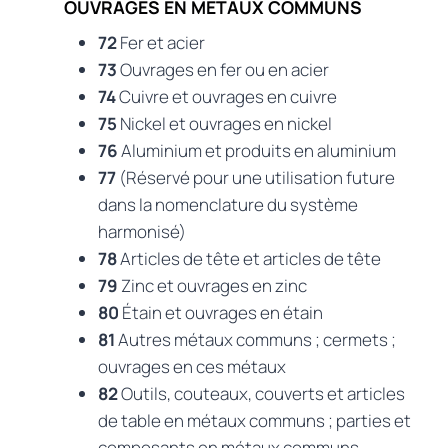
OUVRAGES EN MÉTAUX COMMUNS
72
Fer et acier
73
Ouvrages en fer ou en acier
74
Cuivre et ouvrages en cuivre
75
Nickel et ouvrages en nickel
76
Aluminium et produits en aluminium
77
(Réservé pour une utilisation future
dans la nomenclature du système
harmonisé)
78
Articles de tête et articles de tête
79
Zinc et ouvrages en zinc
80
Étain et ouvrages en étain
81
Autres métaux communs ; cermets ;
ouvrages en ces métaux
82
Outils, couteaux, couverts et articles
de table en métaux communs ; parties et
composants en métaux communs