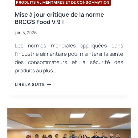
SYMPOSIUM
PRODUITS ALIMENTAIRES ET DE CONSOMMATION
INTERNATIONAL
Mise à jour critique de la norme
BRCGS Food V.9 !
juin 5, 2026
Les normes mondiales appliquées dans
l’industrie alimentaire pour maintenir la santé
des consommateurs et la sécurité des
produits au plus…
MISE
LIRE LA SUITE
À
JOUR
CRITIQUE
DE
LA
NORME
BRCGS
FOOD