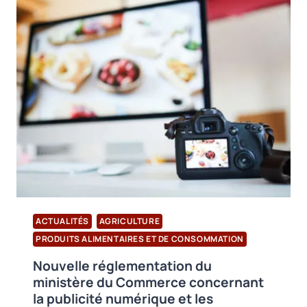
LA
KIZILAY
ONT
FAIT
L’OBJET
D’UN
RAPPEL
EN
RAISON
D’UNE
TENEUR
EXCESSIVE
EN
BORE
ACTUALITÉS
AGRICULTURE
PRODUITS ALIMENTAIRES ET DE CONSOMMATION
Nouvelle réglementation du
ministère du Commerce concernant
la publicité numérique et les