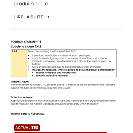
produits à l’ère…
LA
LIRE LA SUITE
SEMAINE
DE
LA
SÉCURITÉ
DES
PRODUITS
DÉBUTE
EN
TÜRKIYE
:
CERTIFICATION
USB
À
LA
CONFÉRENCE
D’OUVERTURE
ET
AU
ACTUALITÉS