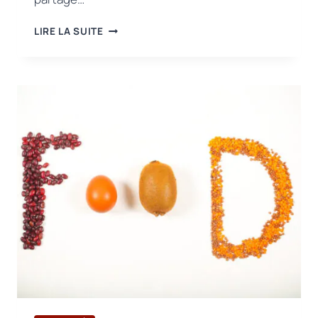
PUBLICATION
LIRE LA SUITE
DE
LA
NOUVELLE
DÉCLARATION
DE
POSITION
(P708)
RELATIVE
À
LA
VERSION
7
DE
LA
NORME
BRCGS
SUR
LES
MATÉRIAUX