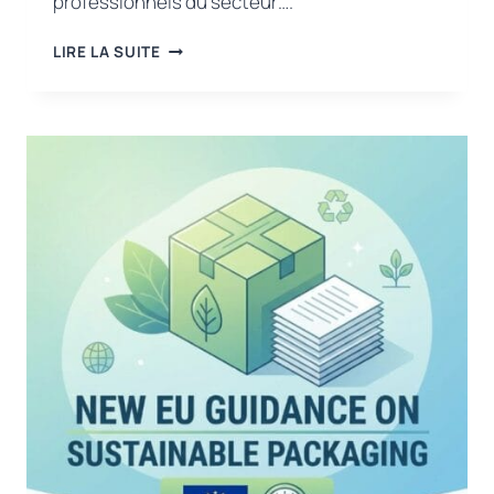
professionnels du secteur….
UNE
LIRE LA SUITE
VISION
POUR
LA
DURABILITÉ
DANS
LE
SECTEUR
DE
L’ALIMENTATION
ET
DE
L’AGRICULTURE
:
NOS
ÉVÉNEMENTS
À
ORDU
ET
RIZE