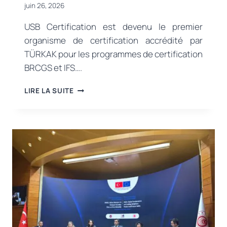
juin 26, 2026
USB Certification est devenu le premier
organisme de certification accrédité par
TÜRKAK pour les programmes de certification
BRCGS et IFS….
LA
LIRE LA SUITE
USB
CERTIFICATION
PASSE
À
L’ACCRÉDITATION
TÜRKAK
POUR
LES
NORMES
BRCGS
ET
IFS