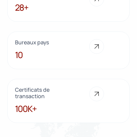
28+
28+
Bureaux pays
10
10
Certificats de
transaction
100K+
100K+