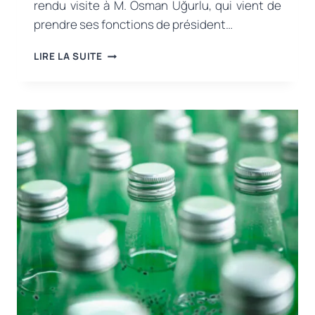
rendu visite à M. Osman Uğurlu, qui vient de
prendre ses fonctions de président…
UNE
LIRE LA SUITE
VISITE
DE
FÉLICITATIONS
A
ÉTÉ
EFFECTUÉE
AUPRÈS
DU
NOUVEAU
PRÉSIDENT
DE
L’ASSOCIATION
DES
EXPORTATEURS
DE
DENIZLI