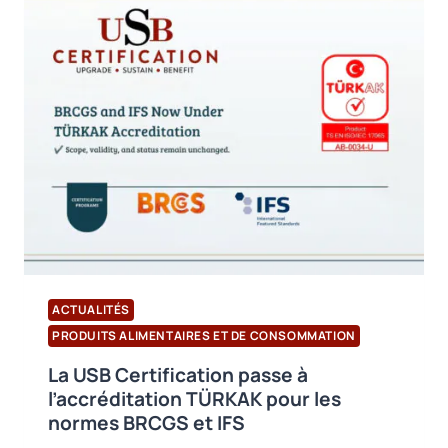
LE
SECTEUR
AGROALIMENTAIRE
:
PUBLICATION
DU
GUIDE
PAS
96:2026
SUR
LA
SÉCURITÉ
ALIMENTAIRE
ACTUALITÉS
PRODUITS ALIMENTAIRES ET DE CONSOMMATION
La USB Certification passe à
l’accréditation TÜRKAK pour les
normes BRCGS et IFS