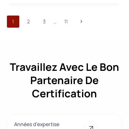
DE
L’UE
SUR
Navigation
Page
1
2
3
…
11
L’EMBALLAGE
DURABLE
de
suivante
:
LE
page
PROCESSUS
DE
MISE
Travaillez Avec Le Bon
EN
ŒUVRE
DU
Partenaire De
PPWR
DEVIENT
Certification
PLUS
CLAIR
Années d’expertise