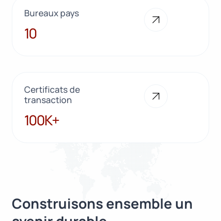
Bureaux pays
10
10
Certificats de
transaction
100K+
100K+
Construisons ensemble un
avenir durable