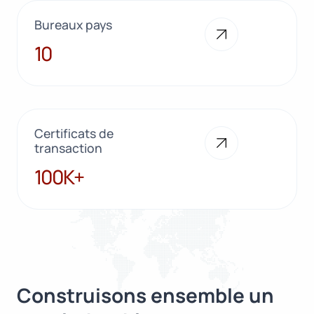
Bureaux pays
10
10
Certificats de
transaction
100K+
100K+
Construisons ensemble un