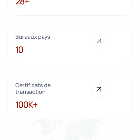
28+
Bureaux pays
10
10
Certificats de
transaction
100K+
100K+