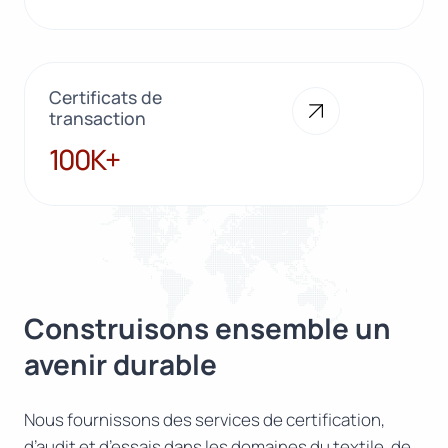
Certificats de
transaction
100K+
100K+
Construisons ensemble un
avenir durable
Nous fournissons des services de certification,
d’audit et d’essais dans les domaines du textile, de