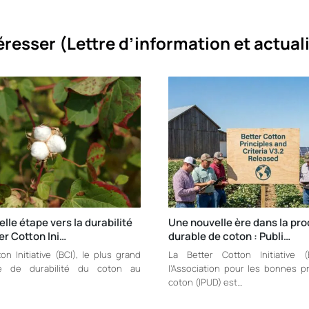
éresser (
Lettre d’information et actual
lle étape vers la durabilité
Une nouvelle ère dans la pr
er Cotton Ini…
durable de coton : Publi…
on Initiative (BCI), le plus grand
La Better Cotton Initiative (
e de durabilité du coton au
l’Association pour les bonnes p
coton (IPUD) est…