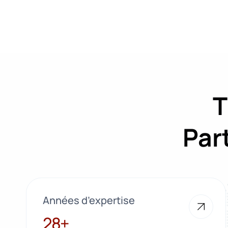
T
Par
Années d’expertise
28+
28+