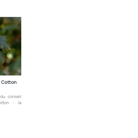
r Cotton
 du conseil
otton : la