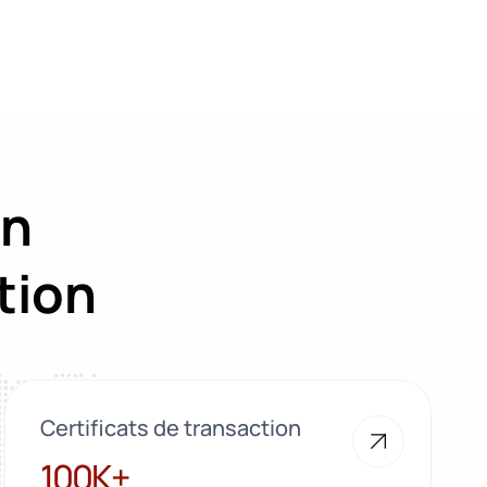
on
tion
Certificats de transaction
100K+
100K+