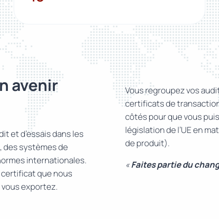
n avenir
Vous regroupez vos audits
certificats de transacti
côtés pour que vous puiss
législation de l’UE en m
it et d’essais dans les
de produit).
re, des systèmes de
normes internationales.
«
Faites partie du chan
certificat que nous
s vous exportez.