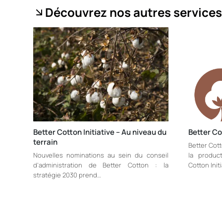
Découvrez nos autres services
Better Cotton Initiative – Au niveau du
Better Cot
terrain
Better Cott
Nouvelles nominations au sein du conseil
la produc
d’administration de Better Cotton : la
Cotton Init
stratégie 2030 prend…