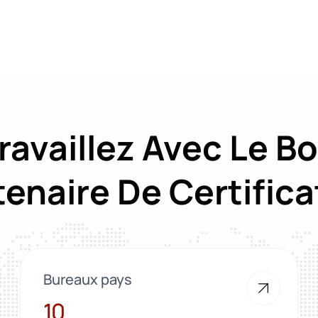
ravaillez Avec Le B
tenaire De Certifica
Bureaux pays
10
10