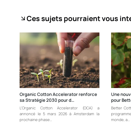
Ces sujets pourraient vous int
Organic Cotton Accelerator renforce
Une nouve
sa Stratégie 2030 pour d…
pour Bett
L’Organic Cotton Accelerator (OCA) a
Better Cott
annoncé le 5 mars 2026 à Amsterdam la
programm
prochaine phase…
monde, a…