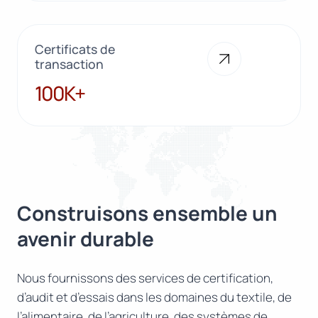
Certificats de
transaction
100K+
100K+
Construisons ensemble un
avenir durable
Nous fournissons des services de certification,
d’audit et d’essais dans les domaines du textile, de
l’alimentaire, de l’agriculture, des systèmes de