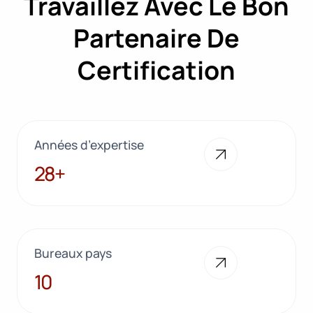
Travaillez Avec Le Bon
Partenaire De
Certification
Années d’expertise
28+
28+
Bureaux pays
10
10