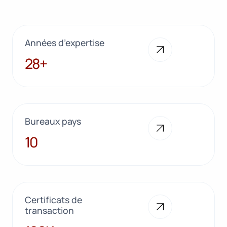
Années d’expertise
28+
28+
Bureaux pays
10
10
Certificats de
transaction
100K+