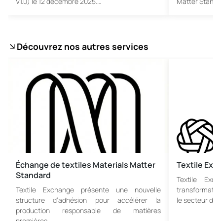
V1.0) le 12 décembre 2025.…
Matter Stand
Découvrez nos autres services
Échange de textiles Materials Matter
Textile Ex
Standard
Textile Exc
Textile Exchange présente une nouvelle
transformatio
structure d’adhésion pour accélérer la
le secteur de 
production responsable de matières
premières…