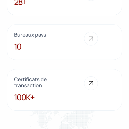
28+
Bureaux pays
10
10
Certificats de
transaction
100K+
100K+