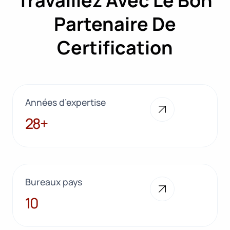
Travaillez Avec Le Bon
Partenaire De
Certification
Années d’expertise
28+
28+
Bureaux pays
10
10