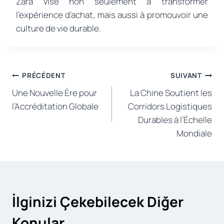
Zara vise non seulement à transformer
l’expérience d’achat, mais aussi à promouvoir une
culture de vie durable.
Navigation
PRÉCÉDENT
SUIVANT
Une Nouvelle Ère pour
La Chine Soutient les
de
l’Accréditation Globale
Corridors Logistiques
l’article
Durables à l’Échelle
Mondiale
İlginizi Çekebilecek Diğer
Konular