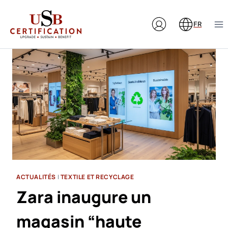
Aller
au
FR
contenu
ACTUALITÉS
|
TEXTILE ET RECYCLAGE
Zara inaugure un
magasin “haute