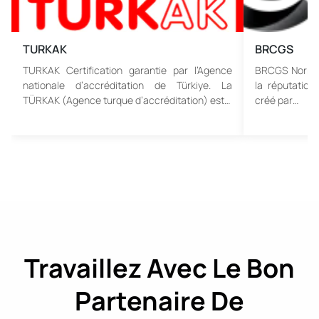
TURKAK
BRCGS
TURKAK Certification garantie par l’Agence
BRCGS Norme 
nationale d’accréditation de Türkiye. La
la réputatio
TÜRKAK (Agence turque d’accréditation) est…
créé par…
Travaillez Avec Le Bon
Partenaire De