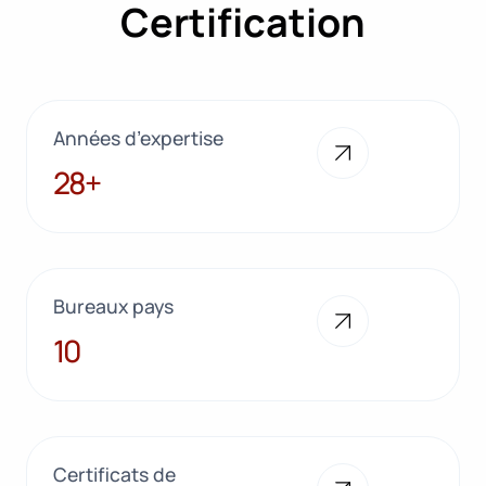
Certification
Années d’expertise
28+
28+
Bureaux pays
10
10
Certificats de