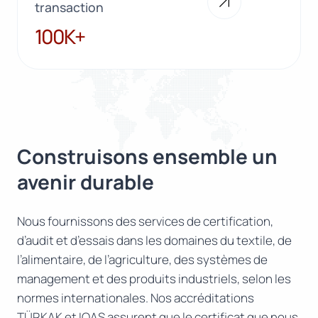
transaction
100K+
100K+
Construisons ensemble un
avenir durable
Nous fournissons des services de certification,
d’audit et d’essais dans les domaines du textile, de
l’alimentaire, de l’agriculture, des systèmes de
management et des produits industriels, selon les
normes internationales. Nos accréditations
TÜRKAK et IOAS assurent que le certificat que nous