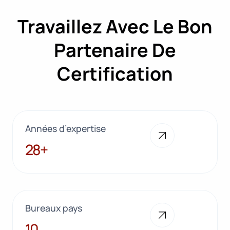
Travaillez Avec Le Bon
Partenaire De
Certification
Années d’expertise
28+
28+
Bureaux pays
10
10