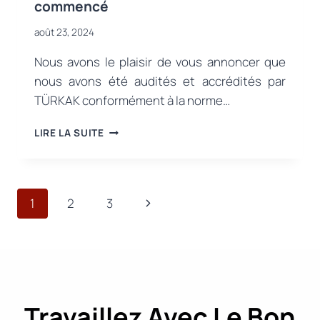
commencé
août 23, 2024
Nous avons le plaisir de vous annoncer que
nous avons été audités et accrédités par
TÜRKAK conformément à la norme…
ACCRÉDITATION
LIRE LA SUITE
ISO/IEC
17025
:
NOS
Navigation
Page
1
2
3
SERVICES
DE
de
suivante
TESTS
FIABLES
page
ONT
COMMENCÉ
Travaillez Avec Le Bon