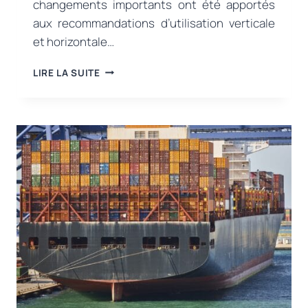
changements importants ont été apportés
aux recommandations d’utilisation verticale
et horizontale…
MISE
LIRE LA SUITE
À
JOUR
DES
RECOMMANDATIONS
D’UTILISATION
VERTICALE
ET
HORIZONTALE
DU
RÈGLEMENT
SUR
LES
ÉQUIPEMENTS
DE
PROTECTION
INDIVIDUELLE