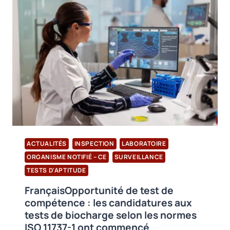
SURVEILLANCE
SELON
LA
NORME
ISO/IEC
17020
DE
USB
CERTIFICATION
ACTUALITÉS
INSPECTION
LABORATOIRE
ORGANISME NOTIFIÉ – CE
SURVEILLANCE
TESTS D'APTITUDE
FrançaisOpportunité de test de
compétence : les candidatures aux
tests de biocharge selon les normes
ISO 11737-1 ont commencé