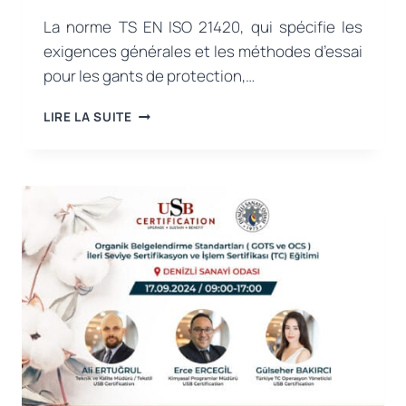
La norme TS EN ISO 21420, qui spécifie les
exigences générales et les méthodes d’essai
pour les gants de protection,…
MISE
LIRE LA SUITE
À
JOUR
IMPORTANTE
DES
NORMES
RELATIVES
AUX
GANTS
DE
PROTECTION
:
TS
EN
ISO
21420