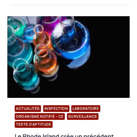
SUR
LES
NORMES
DE
CERTIFICATION
BIOLOGIQUE
(GOTS
ET
OCS)
ET
LE
CERTIFICAT
DE
TRANSACTION
(TC)
ACTUALITÉS
INSPECTION
LABORATOIRE
ORGANISME NOTIFIÉ – CE
SURVEILLANCE
TESTS D'APTITUDE
Le Rhode Island crée un précédent