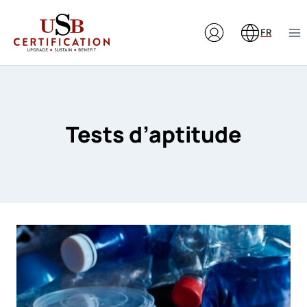
Aller
au
FR
contenu
Tests d’aptitude