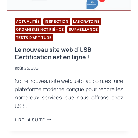
RÉGLEMENTANT
LES
PFAS
DANS
ACTUALITÉS
INSPECTION
LABORATOIRE
LES
ORGANISME NOTIFIÉ – CE
SURVEILLANCE
PRODUITS
TESTS D'APTITUDE
DE
CONSOMMATION
Le nouveau site web d’USB
Certification est en ligne !
août 23, 2024
Notre nouveau site web, usb-lab.com, est une
plateforme moderne conçue pour rendre les
nombreux services que nous offrons chez
USB…
LE
LIRE LA SUITE
NOUVEAU
SITE
WEB