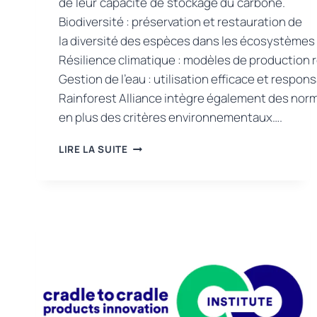
de leur capacité de stockage du carbone.
Biodiversité : préservation et restauration de
la diversité des espèces dans les écosystèmes 
Résilience climatique : modèles de production 
Gestion de l’eau : utilisation efficace et respo
Rainforest Alliance intègre également des nor
en plus des critères environnementaux….
PUBLICATION
LIRE LA SUITE
DE
LA
NORME
D’AGRICULTURE
RÉGÉNÉRATIVE
DE
RAINFOREST
ALLIANCE