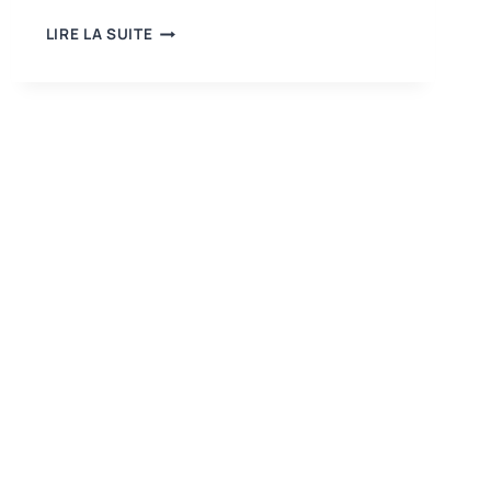
USB
LIRE LA SUITE
CERTIFICATION
A
RENCONTRÉ
LES
ACTEURS
DU
SECTEUR
TEXTILE
À
TEXHIBITION
ISTANBUL