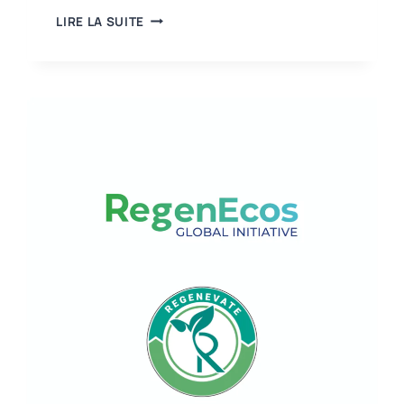
UNE
LIRE LA SUITE
NOUVELLE
MÉTHODOLOGIE
DÉFINIT
LES
EXIGENCES
EN
MATIÈRE
DE
DONNÉES
POUR
LE
PASSEPORT
NUMÉRIQUE
DE
PRODUIT