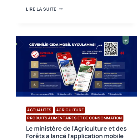
USB
LIRE LA SUITE
CERTIFICATION
A
PARTICIPÉ
AU
SALON
INTERNATIONAL
DU
FIL
D’ISTANBUL
ACTUALITÉS
AGRICULTURE
PRODUITS ALIMENTAIRES ET DE CONSOMMATION
Le ministère de l’Agriculture et des
Forêts a lancé l’application mobile