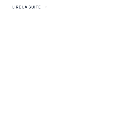
ORGANIC
LIRE LA SUITE
COTTON
ACCELERATOR
RENFORCE
SA
STRATÉGIE
2030
POUR
DÉVELOPPER
LE
COTON
BIOLOGIQUE