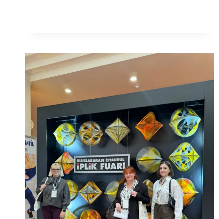
CRADLE
CERTIFIED
VERSION
5.0
ENTRE
EN
VIGUEUR