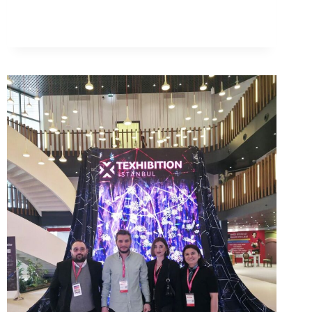
UNE
ÉTUDE
D’ANALYSE
DU
CYCLE
DE
VIE
POUR
LE
COTON