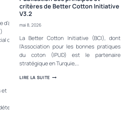
critères de Better Cotton Initiative
V3.2
e d’agriculture régénérative –
mai 8, 2026
0)
La Better Cotton Initiative (BCI), dont
ial de
l’Association pour les bonnes pratiques
du coton (IPUD) est le partenaire
stratégique en Turquie,…
UNE
LIRE LA SUITE
NOUVELLE
ÈRE
 et
DANS
LA
détermineront l’avenir de
PRODUCTION
DURABLE
DE
COTON
: