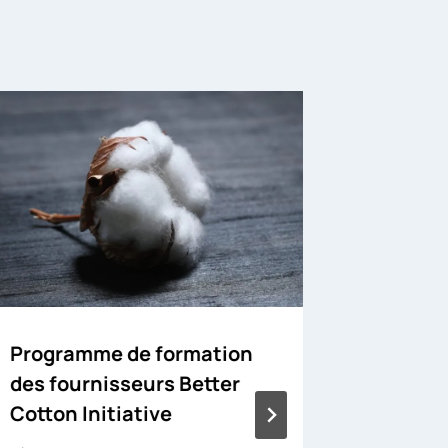
Programme de formation
Nouvell
des fournisseurs Better
l’impor
Cotton Initiative
biologi
provena