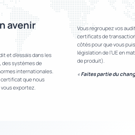
n avenir
Vous regroupez vos audits
certificats de transacti
côtés pour que vous puiss
législation de l’UE en m
it et d’essais dans les
de produit).
re, des systèmes de
normes internationales.
«
Faites partie du chan
certificat que nous
s vous exportez.