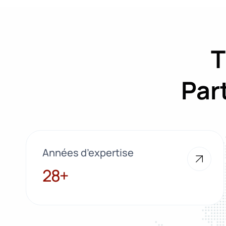
T
Par
Années d’expertise
28+
28+