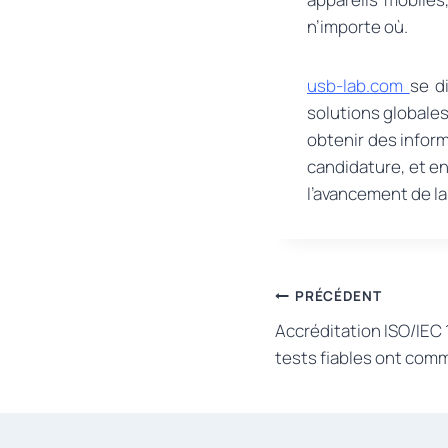
n’importe où.
usb-lab.com
se d
solutions globales
obtenir des inform
candidature, et en
l’avancement de la
Navigation
PRÉCÉDENT
Accréditation ISO/IEC 
de
tests fiables ont co
l’article