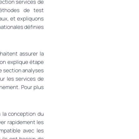
ection services de
méthodes de test
iaux, et expliquons
ationales définies
haitent assurer la
ion explique étape
e section analyses
ur les services de
nnement. Pour plus
s la conception du
ver rapidement les
mpatible avec les
 ils ont besoin de