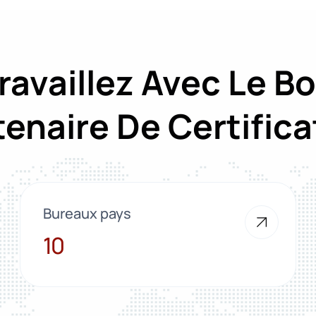
ravaillez Avec Le B
tenaire De Certifica
Bureaux pays
10
10