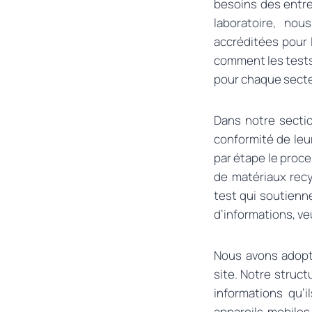
besoins des entre
laboratoire, no
accréditées pour l
comment les tests
pour chaque secte
Dans notre sectio
conformité de leu
par étape le proc
de matériaux recy
test qui soutienn
d’informations, veu
Nous avons adopté
site. Notre struc
informations qu’
appareils mobiles