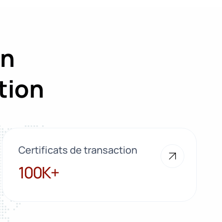
on
tion
Certificats de transaction
100K+
100K+