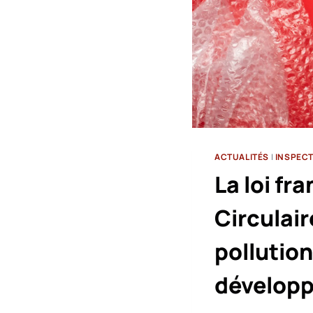
ACTUALITÉS
|
INSPEC
La loi fr
Circulai
pollutio
développ