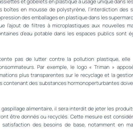
 assiettes et gobelets en plastique à usage unique dans les 
des boîtes en mousse de polystyrène, l’interdiction des
uppression des emballages en plastique dans les supermarc
e l’ajout de filtres à microplastiques aux nouvelles m
 fontaines d’eau potable dans les espaces publics sont 
tente pas de lutter contre la pollution plastique, elle
 consommateurs. Par exemple, le logo « Triman » apposé
rmations plus transparentes sur le recyclage et la gesti
ts contenant des substances hormonoperturbantes doiven
 gaspillage alimentaire, il sera interdit de jeter les produ
vront être donnés ou recyclés. Cette mesure est consid
a satisfaction des besoins de base, notamment en ma