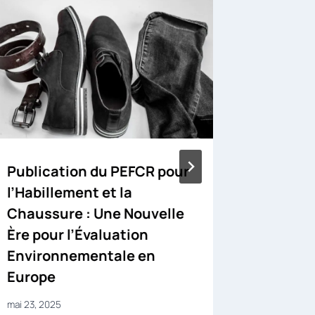
Rejoign
annuel
vos pho
janvier 20,
Publication du PEFCR pour
l’Habillement et la
Chaussure : Une Nouvelle
Ère pour l’Évaluation
Environnementale en
Europe
mai 23, 2025