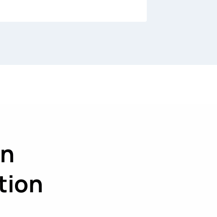
on
tion