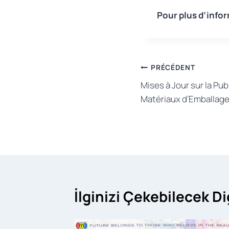
Pour plus d’info
Navigation
PRÉCÉDENT
Mises à Jour sur la Pub
de
Matériaux d’Emballag
l’article
İlginizi Çekebilecek D