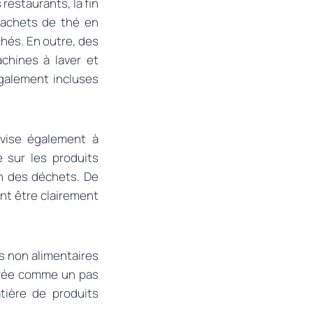
restaurants, la fin
 sachets de thé en
hés. En outre, des
achines à laver et
également incluses
 vise également à
 sur les produits
on des déchets. De
t être clairement
its non alimentaires
érée comme un pas
tière de produits