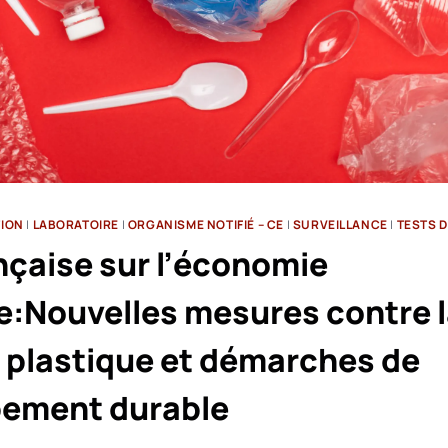
TION
|
LABORATOIRE
|
ORGANISME NOTIFIÉ – CE
|
SURVEILLANCE
|
TESTS D
ançaise sur l’économie
re:Nouvelles mesures contre 
n plastique et démarches de
ement durable