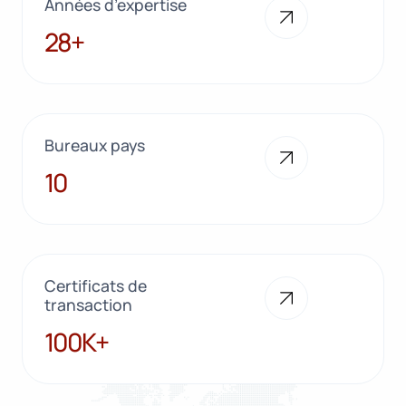
Années d’expertise
28+
28+
Bureaux pays
10
10
Certificats de
transaction
100K+
100K+