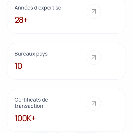
Années d’expertise
28+
28+
Bureaux pays
10
10
Certificats de
transaction
100K+
100K+