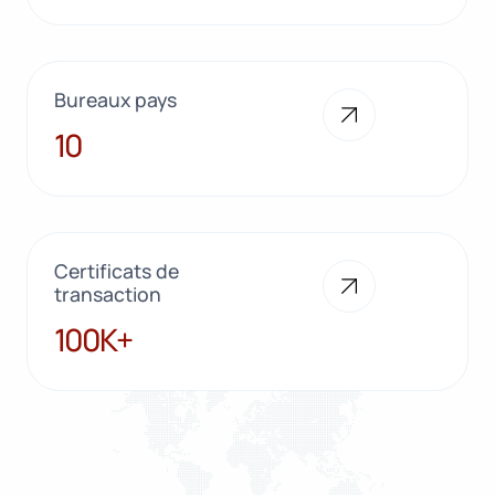
Bureaux pays
10
10
Certificats de
transaction
100K+
100K+