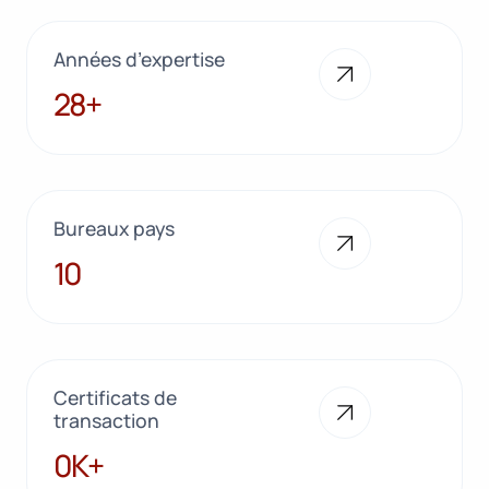
Années d’expertise
28+
28+
Bureaux pays
10
10
Certificats de
transaction
100K+
0K+