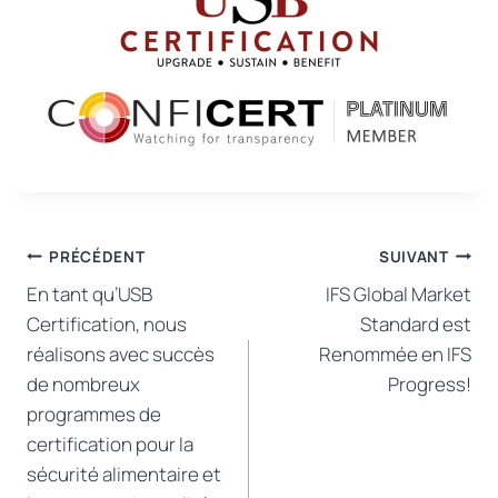
Navigation
PRÉCÉDENT
SUIVANT
En tant qu’USB
IFS Global Market
de
Certification, nous
Standard est
l’article
réalisons avec succès
Renommée en IFS
de nombreux
Progress!
programmes de
certification pour la
sécurité alimentaire et