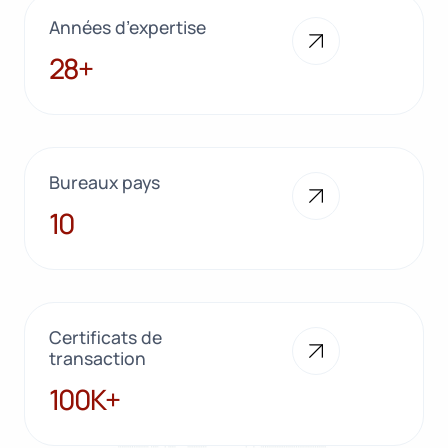
Années d’expertise
28+
28+
Bureaux pays
10
10
Certificats de
transaction
100K+
100K+