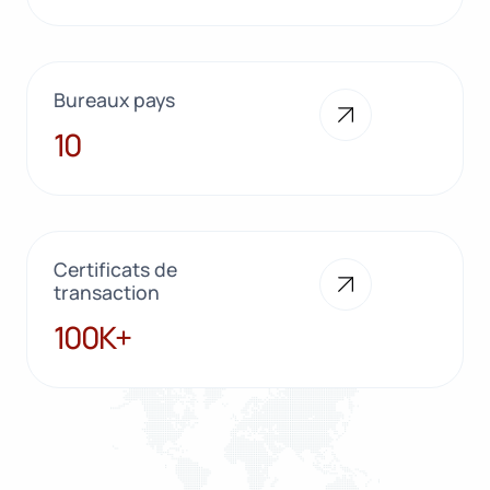
Bureaux pays
10
10
Certificats de
transaction
100K+
100K+